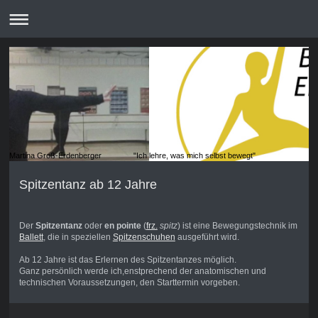
Martina Groß-Erdenberger "Ich lehre, was mich selbst bewegt"
Spitzentanz ab 12 Jahre
Der
Spitzentanz
oder
en pointe
(
frz.
spitz
) ist eine Bewegungstechnik im
Ballett
, die in speziellen
Spitzenschuhen
ausgeführt wird.
Ab 12 Jahre ist das Erlernen des Spitzentanzes möglich.
Ganz persönlich werde ich,enstprechend der anatomischen und
technischen Voraussetzungen, den Starttermin vorgeben.