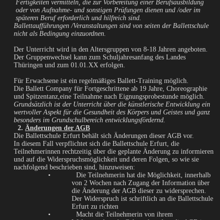
Fertigkeiten vermitteln, die zur Vorbereitung einer Berufsausbildung
oder von Aufnahme- und sonstigen Prüfungen dienen und /oder im
späteren Beruf erforderlich und hilfreich sind.
Ballettaufführungen /Veranstaltungen sind von seiten der Ballettschule
nicht als Bedingung einzuordnen.
Der Unterricht wird in den Altersgruppen von 8-18 Jahren angeboten.
Der Gruppenwechsel kann zum Schuljahresanfang des Landes
Thüringen und zum 01.01.XX erfolgen.
Für Erwachsene ist ein regelmäßiges Ballett-Training möglich.
Die Ballett Company für Fortgeschrittene ab 19 Jahre, Choreographie
und Spitzentanz,eine Teilnahme nach Eignungsprobestunde möglich.
Grundsätzlich ist der Unterricht über die künstlerische Entwicklung ein
wertvoller Aspekt für die Gesundheit des Körpers und Geistes und ganz
besonders im Grundschulbereich entwicklungsfördernd.
2.
Änderungen der AGB
Die Ballettschule Erfurt behält sich Änderungen dieser AGB vor.
In diesem Fall verpflichtet sich die Ballettschule Erfurt, die
Teilnehmerinnen rechtzeitig über die geplante Änderung zu informieren
und auf die Widerspruchsmöglichkeit und deren Folgen, so wie sie
nachfolgend beschrieben sind, hinzuweisen:
• Die Teilnehmerin hat die Möglichkeit, innerhalb
von 2 Wochen nach Zugang der Information über
die Änderung der AGB dieser zu widersprechen.
Der Widerspruch ist schriftlich an die Ballettschule
Erfurt zu richten
• Macht die Teilnehmerin von ihrem