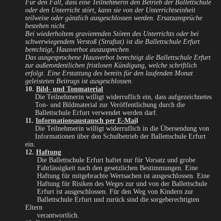
Für den Fall, dass eine Teilnehmerin den Betrieb der Ballettschule
oder den Unterricht stört, kann sie von der Unterrichtseinheit
teilweise oder gänzlich ausgeschlossen werden. Ersatzansprüche
bestehen nicht.
Bei wiederholtem gravierenden Stören des Unterrichts oder bei
schwerwiegendem Verstoß (Straftat) ist die Ballettschule Erfurt
berechtigt, Hausverbot auszusprechen.
Das ausgesprochene Hausverbot berechtigt die Ballettschule Erfurt
zur außerordentlichen fristlosen Kündigung, welche schriftlich
erfolgt. Eine Erstattung des bereits für den laufenden Monat
geleisteten Beitrags ist ausgeschlossen.
10.
Bild- und Tonmaterial
Die Teilnehmerin willigt widerruflich ein, dass aufgezeichnetes
Ton- und Bildmaterial zur Veröffentlichung durch die
Ballettschule Erfurt verwendet werden darf.
11.
Informationsaustausch per E-Mai
l
Die Teilnehmerin willigt widerruflich in die Übersendung von
Informationen über den Schulbetrieb der Ballettschule Erfurt
ein.
12.
Haftung
Die Ballettschule Erfurt haftet nur für Vorsatz und grobe
Fahrlässigkeit nach den gesetzlichen Bestimmungen. Eine
Haftung für mitgebrachte Wertsachen ist ausgeschlossen. Eine
Haftung für Risiken des Weges zur und von der Ballettschule
Erfurt ist ausgeschlossen. Für den Weg von Kindern zur
Ballettschule Erfurt und zurück sind die sorgeberechtigten
Eltern
verantwortlich.