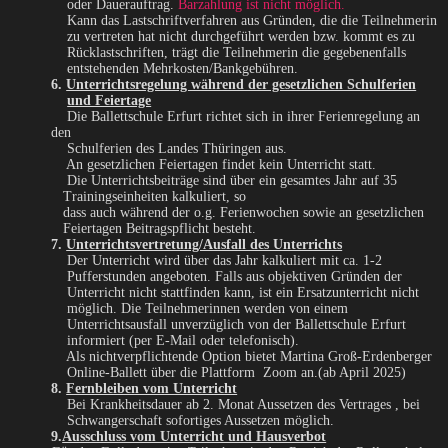
oder Dauerauftrag.
Barzahlung ist nicht möglich.
Kann das Lastschriftverfahren aus Gründen, die die Teilnehmerin
zu vertreten hat nicht durchgeführt werden bzw. kommt es zu
Rücklastschriften, trägt die Teilnehmerin die gegebenenfalls
entstehenden Mehrkosten/Bankgebühren.
6.
Unterrichtsregelung während der gesetzlichen Schulferien
und Feiertage
Die Ballettschule Erfurt richtet sich in ihrer Ferienregelung an
den
Schulferien des Landes Thüringen aus.
An gesetzlichen Feiertagen findet kein Unterricht statt.
Die Unterrichtsbeiträge sind über ein gesamtes Jahr auf 35
Trainingseinheiten kalkuliert, so
dass auch während der o.g. Ferienwochen sowie an gesetzlichen
Feiertagen Beitragspflicht besteht.
7.
Unterrichtsvertretung/Ausfall des Unterrichts
Der Unterricht wird über das Jahr kalkuliert mit ca. 1-2
Pufferstunden angeboten. Falls aus objektiven Gründen der
Unterricht nicht stattfinden kann, ist ein Ersatzunterricht nicht
möglich. Die Teilnehmerinnen werden von einem
Unterrichtsausfall unverzüglich von der Ballettschule Erfurt
informiert (per E-Mail oder telefonisch).
Als nichtverpflichtende Option bietet Martina Groß-Erdenberger
Online-Ballett über die Plattform Zoom an.(ab April 2025)
8.
Fernbleiben vom Unterricht
Bei Krankheitsdauer ab 2. Monat Aussetzen des Vertrages , bei
Schwangerschaft sofortiges Aussetzen möglich.
9.
Ausschluss vom Unterricht und Hausverbot