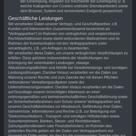
der Einwilligung, Angaben zur Reichweite der Einwilligung (z. B.
welche Kategorien von Cookies und/oder Diensteanbieter) sowie
dem Browser, System und verwendeten Endgerät gespeichert.
Geschäftliche Leistungen
Wir verarbeiten Daten unserer Vertrags- und Geschäftspartner, z.B.
Kunden und Interessenten (zusammenfassend bezeichnet als
"Vertragspartner") im Rahmen von vertraglichen und vergleichbaren
Rechtsverhältnissen sowie damit verbundenen Maßnahmen und im
Rahmen der Kommunikation mit den Vertragspartnern (oder
vorvertraglich), z.B., um Anfragen zu beantworten.
Wir verarbeiten diese Daten, um unsere vertraglichen Verpflichtungen zu
erfüllen. Dazu gehören insbesondere die Verpflichtungen zur
Erbringung der vereinbarten Leistungen, etwaige
Aktualisierungspflichten und Abhilfe bei Gewährleistungs- und sonstigen
Leistungsstörungen. Darüber hinaus verarbeiten wir die Daten zur
Wahrung unserer Rechte und zum Zwecke der mit diesen Pflichten
verbundenen Verwaltungsaufgaben sowie der
Unternehmensorganisation. Darüber hinaus verarbeiten wir die Daten
auf Grundlage unserer berechtigten Interessen an einer
ordnungsgemäßen und betriebswirtschaftlichen Geschäftsführung sowie
an Sicherheitsmaßnahmen zum Schutz unserer Vertragspartner und
unseres Geschäftsbetriebes vor Missbrauch, Gefährdung ihrer Daten,
Geheimnisse, Informationen und Rechte (z.B. zur Beteiligung von
Telekommunikations-, Transport- und sonstigen Hilfsdiensten sowie
Subunternehmern, Banken, Steuer- und Rechtsberatern,
Zahlungsdienstleistern oder Finanzbehörden). Im Rahmen des
geltenden Rechts geben wir die Daten von Vertragspartnern nur
insoweit an Dritte weiter, als dies für die vorgenannten Zwecke oder zur