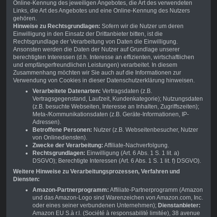
Online-Kennung des jeweiligen Angebotes, die Art des verwendeten
Links, die Art des Angebotes und eine Online-Kennung des Nutzers
gehören.
Hinweise zu Rechtsgrundlagen:
Sofern wir die Nutzer um deren
Einwilligung in den Einsatz der Drittanbieter bitten, ist die
Rechtsgrundlage der Verarbeitung von Daten die Einwilligung.
Ansonsten werden die Daten der Nutzer auf Grundlage unserer
berechtigten Interessen (d.h. Interesse an effizienten, wirtschaftlichen
und empfängerfreundlichen Leistungen) verarbeitet. In diesem
Zusammenhang möchten wir Sie auch auf die Informationen zur
Verwendung von Cookies in dieser Datenschutzerklärung hinweisen.
Verarbeitete Datenarten:
Vertragsdaten (z.B.
Vertragsgegenstand, Laufzeit, Kundenkategorie); Nutzungsdaten
(z.B. besuchte Webseiten, Interesse an Inhalten, Zugriffszeiten);
Meta-/Kommunikationsdaten (z.B. Geräte-Informationen, IP-
Adressen).
Betroffene Personen:
Nutzer (z.B. Webseitenbesucher, Nutzer
von Onlinediensten).
Zwecke der Verarbeitung:
Affiliate-Nachverfolgung.
Rechtsgrundlagen:
Einwilligung (Art. 6 Abs. 1 S. 1 lit. a)
DSGVO); Berechtigte Interessen (Art. 6 Abs. 1 S. 1 lit. f) DSGVO).
Weitere Hinweise zu Verarbeitungsprozessen, Verfahren und
Diensten:
Amazon-Partnerprogramm:
Affiliate-Partnerprogramm (Amazon
und das Amazon-Logo sind Warenzeichen von Amazon.com, Inc.
oder eines seiner verbundenen Unternehmen);
Dienstanbieter:
Amazon EU S.à r.l. (Société à responsabilité limitée), 38 avenue