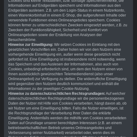
Cookies sind kleine Textdateien, bzw. sonstige Speichervermerke, die
Informationen auf Endgeräten speichern und Informationen aus den
Endgeräten auslesen. Z.B. um den Login-Status in einem Nutzerkonto,
einen Warenkorbinhalt in einem E-Shop, die aufgerufenen Inhalte oder
verwendete Funktionen eines Onlineangebotes speichern. Cookies
können ferner zu unterschiedlichen Zwecken eingesetzt werden, z.B. zu
Zwecken der Funktionsfähigkeit, Sicherheit und Komfort von
Onlineangeboten sowie der Erstellung von Analysen der
Besucherströme.
Hinweise zur Einwilligung:
Wir setzen Cookies im Einklang mit den
gesetzlichen Vorschriften ein. Daher holen wir von den Nutzern eine
vorhergehende Einwilligung ein, außer wenn diese gesetzlich nicht
gefordert ist. Eine Einwilligung ist insbesondere nicht notwendig, wenn
das Speichern und das Auslesen der Informationen, also auch von
Cookies, unbedingt erforderlich sind, um dem den Nutzern einen von
ihnen ausdrücklich gewünschten Telemediendienst (also unser
Onlineangebot) zur Verfügung zu stellen. Die widerrufliche Einwilligung
wird gegenüber den Nutzern deutlich kommuniziert und enthält die
Informationen zu der jeweiligen Cookie-Nutzung.
Hinweise zu datenschutzrechtlichen Rechtsgrundlagen:
Auf welcher
datenschutzrechtlichen Rechtsgrundlage wir die personenbezogenen
Daten der Nutzer mit Hilfe von Cookies verarbeiten, hängt davon ab, ob
wir Nutzer um eine Einwilligung bitten. Falls die Nutzer einwilligen, ist
die Rechtsgrundlage der Verarbeitung Ihrer Daten die erklärte
Einwilligung. Andernfalls werden die mithilfe von Cookies verarbeiteten
Daten auf Grundlage unserer berechtigten Interessen (z.B. an einem
betriebswirtschaftlichen Betrieb unseres Onlineangebotes und
Verbesserung seiner Nutzbarkeit) verarbeitet oder, wenn dies im