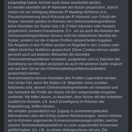
eingewilligt haben, können auch diese verarbeitet werden.
Es werden ebenfalls die IP-Adressen der Nutzer gespeichert. Jedoch
nutzen wir zur Verfügung stehende IP-Masking-Verfahren (d.h.,
Pseudonymisierung durch Kürzung der IP-Adresse) zum Schutz der
Nutzer. Generell werden im Rahmen des Onlinemarketingverfahren
keine Klardaten der Nutzer (wie z.B. E-Mail-Adressen oder Namen)
gespeichert, sondern Pseudonyme. D.h., wir als auch die Anbieter der
Onlinemarketingverfahren kennen nicht die tatsächliche Identität der
Nutzer, sondern nur die in deren Profilen gespeicherten Angaben.
Die Angaben in den Profilen werden im Regelfall in den Cookies oder
mittels ähnlicher Verfahren gespeichert. Diese Cookies können später
generell auch auf anderen Webseiten die dasselbe
Onlinemarketingverfahren einsetzen, ausgelesen und zu Zwecken der
Darstellung von Inhalten analysiert als auch mit weiteren Daten ergänzt
und auf dem Server des Onlinemarketingverfahrensanbieters
gespeichert werden.
Ausnahmsweise können Klardaten den Profilen zugeordnet werden.
Das ist der Fall, wenn die Nutzer z.B. Mitglieder eines sozialen
Netzwerks sind, dessen Onlinemarketingverfahren wir einsetzen und
das Netzwerk die Profile der Nutzer mit den vorgenannten Angaben
verbindet. Wir bitten darum, zu beachten, dass Nutzer mit den Anbietern
zusätzliche Abreden, z.B. durch Einwilligung im Rahmen der
Registrierung, treffen können.
Wir erhalten grundsätzlich nur Zugang zu zusammengefassten
Informationen über den Erfolg unserer Werbeanzeigen. Jedoch können
wir im Rahmen sogenannter Konversionsmessungen prüfen, welche
unserer Onlinemarketingverfahren zu einer sogenannten Konversion
geführt haben, d.h. z.B., zu einem Vertragsschluss mit uns. Die