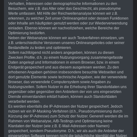
Verhalten, Interessen oder demographische Informationen zu den
Besuchern, wie z.B. das Alter oder das Geschlecht, als pseudonyme
Werte umfassen. Mit Hilfe der Reichweitenanalyse können wir z.B.
erkennen, zu welcher Zeit unser Onlineangebot oder dessen Funktionen
oder Inhalte am häufigsten genutzt werden oder zur Wiederverwendung
einladen. Ebenso können wir nachvollziehen, welche Bereiche der
Optimierung bedürfen.
Neben der Webanalyse können wir auch Testverfahren einsetzen, um
z.B. unterschiedliche Versionen unseres Onlineangebotes oder seiner
Bestandteile zu testen und optimieren.
Sofern nachfolgend nicht anders angegeben, können zu diesen
Zwecken Profile, d.h. zu einem Nutzungsvorgang zusammengefasste
Daten angelegt und Informationen in einem Browser, bzw. in einem
Endgerät gespeichert und aus diesem ausgelesen werden. Zu den
erhobenen Angaben gehören insbesondere besuchte Webseiten und
dort genutzte Elemente sowie technische Angaben, wie der verwendete
Browser, das verwendete Computersystem sowie Angaben zu
Nutzungszeiten. Sofern Nutzer in die Erhebung ihrer Standortdaten uns
gegenüber oder gegenüber den Anbietern der von uns eingesetzten
Dienste einverstanden erklärt haben, können auch Standortdaten
verarbeitet werden.
Es werden ebenfalls die IP-Adressen der Nutzer gespeichert. Jedoch
nutzen wir ein IP-Masking-Verfahren (d.h., Pseudonymisierung durch
Kürzung der IP-Adresse) zum Schutz der Nutzer. Generell werden die im
Rahmen von Webanalyse, A/B-Testings und Optimierung keine
Klardaten der Nutzer (wie z.B. E-Mail-Adressen oder Namen)
gespeichert, sondern Pseudonyme. D.h., wir als auch die Anbieter der
eingesetzten Software kennen nicht die tatsächliche Identität der Nutzer,