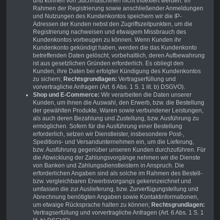
und können von Suchmaschinen nicht indexiert werden. Im
Rahmen der Registrierung sowie anschließender Anmeldungen
und Nutzungen des Kundenkontos speichern wir die IP-
Adressen der Kunden nebst den Zugriffszeitpunkten, um die
Registrierung nachweisen und etwaigem Missbrauch des
Kundenkontos vorbeugen zu können. Wenn Kunden ihr
Kundenkonto gekündigt haben, werden die das Kundenkonto
betreffenden Daten gelöscht, vorbehaltlich, deren Aufbewahrung
ist aus gesetzlichen Gründen erforderlich. Es obliegt den
Kunden, ihre Daten bei erfolgter Kündigung des Kundenkontos
zu sichern;
Rechtsgrundlagen:
Vertragserfüllung und
vorvertragliche Anfragen (Art. 6 Abs. 1 S. 1 lit. b) DSGVO).
Shop und E-Commerce:
Wir verarbeiten die Daten unserer
Kunden, um ihnen die Auswahl, den Erwerb, bzw. die Bestellung
der gewählten Produkte, Waren sowie verbundener Leistungen,
als auch deren Bezahlung und Zustellung, bzw. Ausführung zu
ermöglichen. Sofern für die Ausführung einer Bestellung
erforderlich, setzen wir Dienstleister, insbesondere Post-,
Speditions- und Versandunternehmen ein, um die Lieferung,
bzw. Ausführung gegenüber unseren Kunden durchzuführen. Für
die Abwicklung der Zahlungsvorgänge nehmen wir die Dienste
von Banken und Zahlungsdienstleistern in Anspruch. Die
erforderlichen Angaben sind als solche im Rahmen des Bestell-
bzw. vergleichbaren Erwerbsvorgangs gekennzeichnet und
umfassen die zur Auslieferung, bzw. Zurverfügungstellung und
Abrechnung benötigten Angaben sowie Kontaktinformationen,
um etwaige Rücksprache halten zu können;
Rechtsgrundlagen:
Vertragserfüllung und vorvertragliche Anfragen (Art. 6 Abs. 1 S. 1