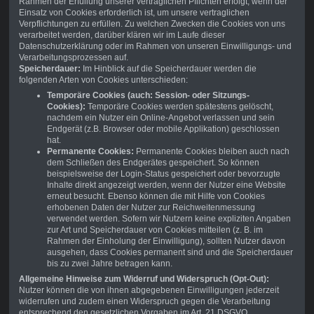
Rahmen der Erfüllung unserer vertraglichen Pflichten erfolgt, wenn der
Einsatz von Cookies erforderlich ist, um unsere vertraglichen
Verpflichtungen zu erfüllen. Zu welchen Zwecken die Cookies von uns
verarbeitet werden, darüber klären wir im Laufe dieser
Datenschutzerklärung oder im Rahmen von unseren Einwilligungs- und
Verarbeitungsprozessen auf.
Speicherdauer:
Im Hinblick auf die Speicherdauer werden die
folgenden Arten von Cookies unterschieden:
Temporäre Cookies (auch: Session- oder Sitzungs-
Cookies):
Temporäre Cookies werden spätestens gelöscht,
nachdem ein Nutzer ein Online-Angebot verlassen und sein
Endgerät (z.B. Browser oder mobile Applikation) geschlossen
hat.
Permanente Cookies:
Permanente Cookies bleiben auch nach
dem Schließen des Endgerätes gespeichert. So können
beispielsweise der Login-Status gespeichert oder bevorzugte
Inhalte direkt angezeigt werden, wenn der Nutzer eine Website
erneut besucht. Ebenso können die mit Hilfe von Cookies
erhobenen Daten der Nutzer zur Reichweitenmessung
verwendet werden. Sofern wir Nutzern keine expliziten Angaben
zur Art und Speicherdauer von Cookies mitteilen (z. B. im
Rahmen der Einholung der Einwilligung), sollten Nutzer davon
ausgehen, dass Cookies permanent sind und die Speicherdauer
bis zu zwei Jahre betragen kann.
Allgemeine Hinweise zum Widerruf und Widerspruch (Opt-Out):
Nutzer können die von ihnen abgegebenen Einwilligungen jederzeit
widerrufen und zudem einen Widerspruch gegen die Verarbeitung
entsprechend den gesetzlichen Vorgaben im Art. 21 DSGVO