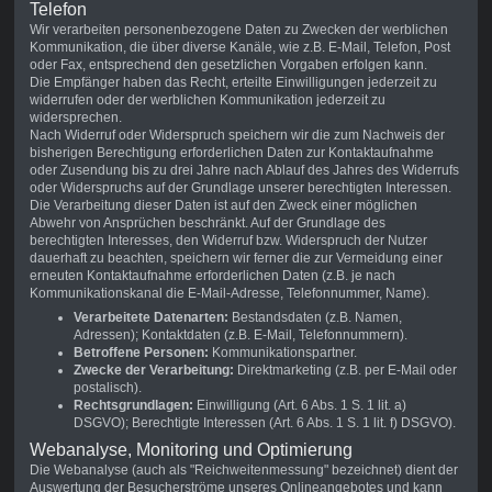
Telefon
Wir verarbeiten personenbezogene Daten zu Zwecken der werblichen
Kommunikation, die über diverse Kanäle, wie z.B. E-Mail, Telefon, Post
oder Fax, entsprechend den gesetzlichen Vorgaben erfolgen kann.
Die Empfänger haben das Recht, erteilte Einwilligungen jederzeit zu
widerrufen oder der werblichen Kommunikation jederzeit zu
widersprechen.
Nach Widerruf oder Widerspruch speichern wir die zum Nachweis der
bisherigen Berechtigung erforderlichen Daten zur Kontaktaufnahme
oder Zusendung bis zu drei Jahre nach Ablauf des Jahres des Widerrufs
oder Widerspruchs auf der Grundlage unserer berechtigten Interessen.
Die Verarbeitung dieser Daten ist auf den Zweck einer möglichen
Abwehr von Ansprüchen beschränkt. Auf der Grundlage des
berechtigten Interesses, den Widerruf bzw. Widerspruch der Nutzer
dauerhaft zu beachten, speichern wir ferner die zur Vermeidung einer
erneuten Kontaktaufnahme erforderlichen Daten (z.B. je nach
Kommunikationskanal die E-Mail-Adresse, Telefonnummer, Name).
Verarbeitete Datenarten:
Bestandsdaten (z.B. Namen,
Adressen); Kontaktdaten (z.B. E-Mail, Telefonnummern).
Betroffene Personen:
Kommunikationspartner.
Zwecke der Verarbeitung:
Direktmarketing (z.B. per E-Mail oder
postalisch).
Rechtsgrundlagen:
Einwilligung (Art. 6 Abs. 1 S. 1 lit. a)
DSGVO); Berechtigte Interessen (Art. 6 Abs. 1 S. 1 lit. f) DSGVO).
Webanalyse, Monitoring und Optimierung
Die Webanalyse (auch als "Reichweitenmessung" bezeichnet) dient der
Auswertung der Besucherströme unseres Onlineangebotes und kann