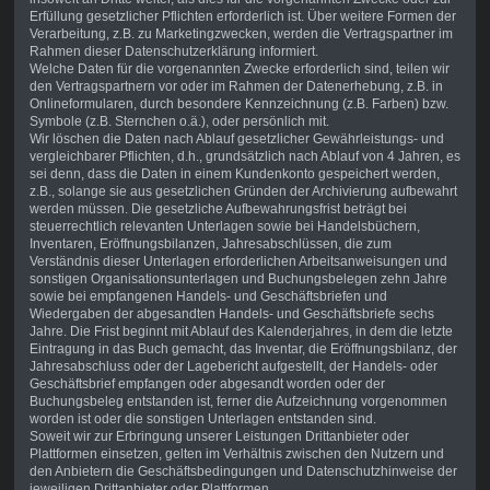
Erfüllung gesetzlicher Pflichten erforderlich ist. Über weitere Formen der
Verarbeitung, z.B. zu Marketingzwecken, werden die Vertragspartner im
Rahmen dieser Datenschutzerklärung informiert.
Welche Daten für die vorgenannten Zwecke erforderlich sind, teilen wir
den Vertragspartnern vor oder im Rahmen der Datenerhebung, z.B. in
Onlineformularen, durch besondere Kennzeichnung (z.B. Farben) bzw.
Symbole (z.B. Sternchen o.ä.), oder persönlich mit.
Wir löschen die Daten nach Ablauf gesetzlicher Gewährleistungs- und
vergleichbarer Pflichten, d.h., grundsätzlich nach Ablauf von 4 Jahren, es
sei denn, dass die Daten in einem Kundenkonto gespeichert werden,
z.B., solange sie aus gesetzlichen Gründen der Archivierung aufbewahrt
werden müssen. Die gesetzliche Aufbewahrungsfrist beträgt bei
steuerrechtlich relevanten Unterlagen sowie bei Handelsbüchern,
Inventaren, Eröffnungsbilanzen, Jahresabschlüssen, die zum
Verständnis dieser Unterlagen erforderlichen Arbeitsanweisungen und
sonstigen Organisationsunterlagen und Buchungsbelegen zehn Jahre
sowie bei empfangenen Handels- und Geschäftsbriefen und
Wiedergaben der abgesandten Handels- und Geschäftsbriefe sechs
Jahre. Die Frist beginnt mit Ablauf des Kalenderjahres, in dem die letzte
Eintragung in das Buch gemacht, das Inventar, die Eröffnungsbilanz, der
Jahresabschluss oder der Lagebericht aufgestellt, der Handels- oder
Geschäftsbrief empfangen oder abgesandt worden oder der
Buchungsbeleg entstanden ist, ferner die Aufzeichnung vorgenommen
worden ist oder die sonstigen Unterlagen entstanden sind.
Soweit wir zur Erbringung unserer Leistungen Drittanbieter oder
Plattformen einsetzen, gelten im Verhältnis zwischen den Nutzern und
den Anbietern die Geschäftsbedingungen und Datenschutzhinweise der
jeweiligen Drittanbieter oder Plattformen.