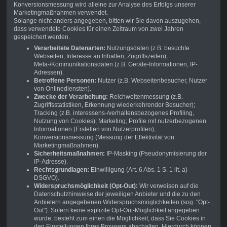
Konversionsmessung wird alleine zur Analyse des Erfolgs unserer
Marketingmaßnahmen verwendet.
Solange nicht anders angegeben, bitten wir Sie davon auszugehen,
dass verwendete Cookies für einen Zeitraum von zwei Jahren
gespeichert werden.
Verarbeitete Datenarten:
Nutzungsdaten (z.B. besuchte
Webseiten, Interesse an Inhalten, Zugriffszeiten);
Meta-/Kommunikationsdaten (z.B. Geräte-Informationen, IP-
Adressen).
Betroffene Personen:
Nutzer (z.B. Webseitenbesucher, Nutzer
von Onlinediensten).
Zwecke der Verarbeitung:
Reichweitenmessung (z.B.
Zugriffsstatistiken, Erkennung wiederkehrender Besucher);
Tracking (z.B. interessens-/verhaltensbezogenes Profiling,
Nutzung von Cookies); Marketing; Profile mit nutzerbezogenen
Informationen (Erstellen von Nutzerprofilen);
Konversionsmessung (Messung der Effektivität von
Marketingmaßnahmen).
Sicherheitsmaßnahmen:
IP-Masking (Pseudonymisierung der
IP-Adresse).
Rechtsgrundlagen:
Einwilligung (Art. 6 Abs. 1 S. 1 lit. a)
DSGVO).
Widerspruchsmöglichkeit (Opt-Out):
Wir verweisen auf die
Datenschutzhinweise der jeweiligen Anbieter und die zu den
Anbietern angegebenen Widerspruchsmöglichkeiten (sog. "Opt-
Out"). Sofern keine explizite Opt-Out-Möglichkeit angegeben
wurde, besteht zum einen die Möglichkeit, dass Sie Cookies in
den Einstellungen Ihres Browsers abschalten. Hierdurch können