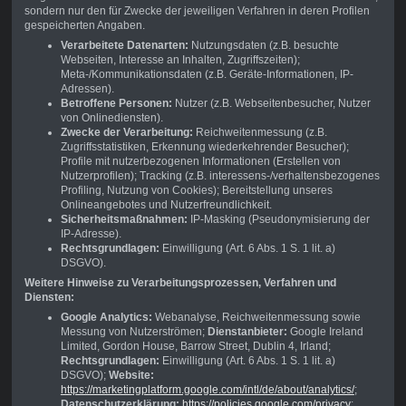
sondern nur den für Zwecke der jeweiligen Verfahren in deren Profilen
gespeicherten Angaben.
Verarbeitete Datenarten:
Nutzungsdaten (z.B. besuchte
Webseiten, Interesse an Inhalten, Zugriffszeiten);
Meta-/Kommunikationsdaten (z.B. Geräte-Informationen, IP-
Adressen).
Betroffene Personen:
Nutzer (z.B. Webseitenbesucher, Nutzer
von Onlinediensten).
Zwecke der Verarbeitung:
Reichweitenmessung (z.B.
Zugriffsstatistiken, Erkennung wiederkehrender Besucher);
Profile mit nutzerbezogenen Informationen (Erstellen von
Nutzerprofilen); Tracking (z.B. interessens-/verhaltensbezogenes
Profiling, Nutzung von Cookies); Bereitstellung unseres
Onlineangebotes und Nutzerfreundlichkeit.
Sicherheitsmaßnahmen:
IP-Masking (Pseudonymisierung der
IP-Adresse).
Rechtsgrundlagen:
Einwilligung (Art. 6 Abs. 1 S. 1 lit. a)
DSGVO).
Weitere Hinweise zu Verarbeitungsprozessen, Verfahren und
Diensten:
Google Analytics:
Webanalyse, Reichweitenmessung sowie
Messung von Nutzerströmen;
Dienstanbieter:
Google Ireland
Limited, Gordon House, Barrow Street, Dublin 4, Irland;
Rechtsgrundlagen:
Einwilligung (Art. 6 Abs. 1 S. 1 lit. a)
DSGVO);
Website:
https://marketingplatform.google.com/intl/de/about/analytics/
;
Datenschutzerklärung:
https://policies.google.com/privacy
;