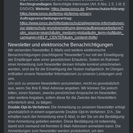
Rechtsgrundlagen:
Berechtigte Interessen (Art. 6 Abs. 1 S. 1 lit. f)
DSGVO);
Website:
https://www.ionos.de
;
Datenschutzerklärung:
https://www.ionos.de/terms-gtc/terms-privacy
;
Auftragsverarbeitungsvertrag:
https://www.ionos.de/hilfe/datenschutz/allgemeine-informationen-
zur-datenschutz-grundverordnung-dsgvo/auftragsverarbeitung/?
utm_source=search&utm_medium=global&utm_term=Auft&utm_
campaign=HELP_CENTER&utm_content=/hilfe/
.
Newsletter und elektronische Benachrichtigungen
Wir versenden Newsletter, E-Mails und weitere elektronische
Benachrichtigungen (nachfolgend "Newsletter“) nur mit der Einwilligung
der Empfänger oder einer gesetzlichen Erlaubnis. Sofern im Rahmen
einer Anmeldung zum Newsletter dessen Inhalte konkret umschrieben
werden, sind sie für die Einwilligung der Nutzer maßgeblich. Im Übrigen
enthalten unsere Newsletter Informationen zu unseren Leistungen und
uns.
Um sich zu unseren Newslettern anzumelden, reicht es grundsätzlich
aus, wenn Sie Ihre E-Mail-Adresse angeben. Wir können Sie jedoch
bitten, einen Namen, zwecks persönlicher Ansprache im Newsletter,
oder weitere Angaben, sofern diese für die Zwecke des Newsletters
erforderlich sind, zu tätigen.
Double-Opt-In-Verfahren:
Die Anmeldung zu unserem Newsletter erfolgt
grundsätzlich in einem sogenannte Double-Opt-In-Verfahren. D.h., Sie
erhalten nach der Anmeldung eine E-Mail, in der Sie um die Bestätigung
Ihrer Anmeldung gebeten werden. Diese Bestätigung ist notwendig,
damit sich niemand mit fremden E-Mail-Adressen anmelden kann. Die
Anmeldungen zum Newsletter werden protokolliert, um den