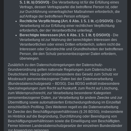
S. 1 lit. b) DSGVO)
- Die Verarbeitung ist für die Erfüllung eines
Vertrags, dessen Vertragspartei die betroffene Person ist, oder
zur Durchführung vorvertraglicher Maßnahmen erforderlich, die
auf Anfrage der betroffenen Person erfolgen.
Rechtliche Verpflichtung (Art. 6 Abs. 1 S. 1 lit. c) DSGVO)
- Die
Verarbeitung ist zur Erfüllung einer rechtlichen Verpflichtung
erforderlich, der der Verantwortliche unterliegt.
Berechtigte Interessen (Art. 6 Abs. 1 S. 1 lit. f) DSGVO)
- Die
Verarbeitung ist zur Wahrung der berechtigten Interessen des
Verantwortlichen oder eines Dritten erforderlich, sofern nicht die
Interessen oder Grundrechte und Grundfreiheiten der betroffenen
Person, die den Schutz personenbezogener Daten erfordern,
überwiegen.
Zusätzlich zu den Datenschutzregelungen der Datenschutz-
Grundverordnung gelten nationale Regelungen zum Datenschutz in
Deutschland. Hierzu gehört insbesondere das Gesetz zum Schutz vor
Missbrauch personenbezogener Daten bei der Datenverarbeitung
(Bundesdatenschutzgesetz – BDSG). Das BDSG enthält insbesondere
Spezialregelungen zum Recht auf Auskunft, zum Recht auf Löschung,
zum Widerspruchsrecht, zur Verarbeitung besonderer Kategorien
personenbezogener Daten, zur Verarbeitung für andere Zwecke und zur
Übermittlung sowie automatisierten Entscheidungsfindung im Einzelfall
einschließlich Profiling. Des Weiteren regelt es die Datenverarbeitung
für Zwecke des Beschäftigungsverhältnisses (§ 26 BDSG), insbesondere
im Hinblick auf die Begründung, Durchführung oder Beendigung von
Beschäftigungsverhältnissen sowie die Einwilligung von Beschäftigten.
Ferner können Landesdatenschutzgesetze der einzelnen Bundesländer
zur Anwendung gelangen.