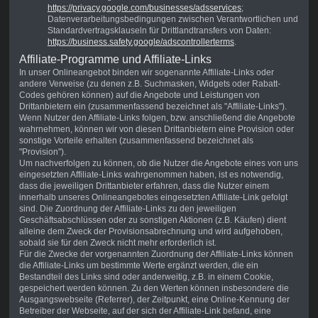
https://privacy.google.com/businesses/adsservices
;
Datenverarbeitungsbedingungen zwischen Verantwortlichen und
Standardvertragsklauseln für Drittlandtransfers von Daten:
https://business.safety.google/adscontrollerterms
.
Affiliate-Programme und Affiliate-Links
In unser Onlineangebot binden wir sogenannte Affiliate-Links oder
andere Verweise (zu denen z.B. Suchmasken, Widgets oder Rabatt-
Codes gehören können) auf die Angebote und Leistungen von
Drittanbietern ein (zusammenfassend bezeichnet als "Affiliate-Links").
Wenn Nutzer den Affiliate-Links folgen, bzw. anschließend die Angebote
wahrnehmen, können wir von diesen Drittanbietern eine Provision oder
sonstige Vorteile erhalten (zusammenfassend bezeichnet als
"Provision").
Um nachverfolgen zu können, ob die Nutzer die Angebote eines von uns
eingesetzten Affiliate-Links wahrgenommen haben, ist es notwendig,
dass die jeweiligen Drittanbieter erfahren, dass die Nutzer einem
innerhalb unseres Onlineangebotes eingesetzten Affiliate-Link gefolgt
sind. Die Zuordnung der Affiliate-Links zu den jeweiligen
Geschäftsabschlüssen oder zu sonstigen Aktionen (z.B. Käufen) dient
alleine dem Zweck der Provisionsabrechnung und wird aufgehoben,
sobald sie für den Zweck nicht mehr erforderlich ist.
Für die Zwecke der vorgenannten Zuordnung der Affiliate-Links können
die Affiliate-Links um bestimmte Werte ergänzt werden, die ein
Bestandteil des Links sind oder anderweitig, z.B. in einem Cookie,
gespeichert werden können. Zu den Werten können insbesondere die
Ausgangswebseite (Referrer), der Zeitpunkt, eine Online-Kennung der
Betreiber der Webseite, auf der sich der Affiliate-Link befand, eine