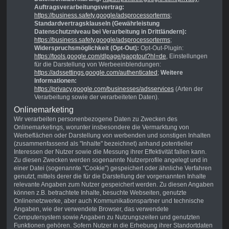
Auftragsverarbeitungsvertrag:
https://business.safety.google/adsprocessorterms
;
Standardvertragsklauseln (Gewährleistung
Datenschutzniveau bei Verarbeitung in Drittländern):
https://business.safety.google/adsprocessorterms
;
Widerspruchsmöglichkeit (Opt-Out):
Opt-Out-Plugin:
https://tools.google.com/dlpage/gaoptout?hl=de
, Einstellungen
für die Darstellung von Werbeeinblendungen:
https://adssettings.google.com/authenticated
;
Weitere
Informationen:
https://privacy.google.com/businesses/adsservices
(Arten der
Verarbeitung sowie der verarbeiteten Daten).
Onlinemarketing
Wir verarbeiten personenbezogene Daten zu Zwecken des
Onlinemarketings, worunter insbesondere die Vermarktung von
Werbeflächen oder Darstellung von werbenden und sonstigen Inhalten
(zusammenfassend als "Inhalte" bezeichnet) anhand potentieller
Interessen der Nutzer sowie die Messung ihrer Effektivität fallen kann.
Zu diesen Zwecken werden sogenannte Nutzerprofile angelegt und in
einer Datei (sogenannte "Cookie") gespeichert oder ähnliche Verfahren
genutzt, mittels derer die für die Darstellung der vorgenannten Inhalte
relevante Angaben zum Nutzer gespeichert werden. Zu diesen Angaben
können z.B. betrachtete Inhalte, besuchte Webseiten, genutzte
Onlinenetzwerke, aber auch Kommunikationspartner und technische
Angaben, wie der verwendete Browser, das verwendete
Computersystem sowie Angaben zu Nutzungszeiten und genutzten
Funktionen gehören. Sofern Nutzer in die Erhebung ihrer Standortdaten