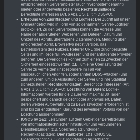
entsprechenden Serveranbieter (auch "Webhoster" genannt)
mieten oder anderweitig beziehen;
Rechtsgrundlagen:
Berechtigte Interessen (Art. 6 Abs. 1 S. 1 lit. f) DSGVO).
Erhebung von Zugriffsdaten und Logfiles:
Der Zugriff auf unser
Onlineangebot wird in Form von so genannten "Server-Logfiles"
protokolliert. Zu den Serverlogfiles können die Adresse und
Name der abgerufenen Webseiten und Dateien, Datum und
Uhrzeit des Abrufs, übertragene Datenmengen, Meldung über
erfolgreichen Abruf, Browsertyp nebst Version, das
Betriebssystem des Nutzers, Referrer URL (die zuvor besuchte
Seite) und im Regelfall IP-Adressen und der anfragende Provider
gehören. Die Serverlogfiles können zum einen zu Zwecken der
Sicherheit eingesetzt werden, z.B., um eine Überlastung der
Server zu vermeiden (insbesondere im Fall von
missbräuchlichen Angriffen, sogenannten DDoS-Attacken) und
zum anderen, um die Auslastung der Server und ihre Stabilität
sicherzustellen;
Rechtsgrundlagen:
Berechtigte Interessen (Art.
6 Abs. 1 S. 1 lit. f) DSGVO);
Löschung von Daten:
Logfile-
Informationen werden für die Dauer von maximal 30 Tagen
gespeichert und danach gelöscht oder anonymisiert. Daten,
deren weitere Aufbewahrung zu Beweiszwecken erforderlich ist,
sind bis zur endgültigen Klärung des jeweiligen Vorfalls von der
Löschung ausgenommen.
IONOS by 1&1:
Leistungen auf dem Gebiet der Bereitstellung
von informationstechnischer Infrastruktur und verbundenen
Dienstleistungen (z.B. Speicherplatz und/oder
Rechenkapazitäten);
Dienstanbieter:
1&1 IONOS SE,
Elgendorfer Str. 57, 56410 Montabaur, Deutschland;