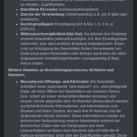
an Inhalten, Zugriffszeiten).
Betroffene Personen:
Kommunikationspartner.
Zwecke der Verarbeitung:
Direktmarketing (z.B. per E-Mail oder
postalisch).
Rechtsgrundlagen:
Einwilligung (Art. 6 Abs. 1 S. 1 lit. a)
DSGVO).
Widerspruchsmöglichkeit (Opt-Out):
Sie können den Empfang
unseres Newsletters jederzeit kündigen, d.h. Ihre Einwilligungen
widerrufen, bzw. dem weiteren Empfang widersprechen. Einen
Link zur Kündigung des Newsletters finden Sie entweder am
Ende eines jeden Newsletters oder können sonst eine der oben
angegebenen Kontaktmöglichkeiten, vorzugswürdig E-Mail,
hierzu nutzen.
Weitere Hinweise zu Verarbeitungsprozessen, Verfahren und
Diensten:
Messung von Öffnungs- und Klickraten:
Die Newsletter
enthalten einen sogenannte "web-beacon“, d.h., eine pixelgroße
Datei, die beim Öffnen des Newsletters von unserem Server,
bzw., sofern wir einen Versanddienstleister einsetzen, von
dessen Server abgerufen wird. Im Rahmen dieses Abrufs werden
zunächst technische Informationen, wie Informationen zum
Browser und Ihrem System, als auch Ihre IP-Adresse und der
Zeitpunkt des Abrufs, erhoben. Diese Informationen werden zur
technischen Verbesserung unseres Newsletters anhand der
technischen Daten oder der Zielgruppen und ihres
Leseverhaltens auf Basis ihrer Abruforte (die mit Hilfe der IP-
Adresse bestimmbar sind) oder der Zugriffszeiten genutzt. Diese