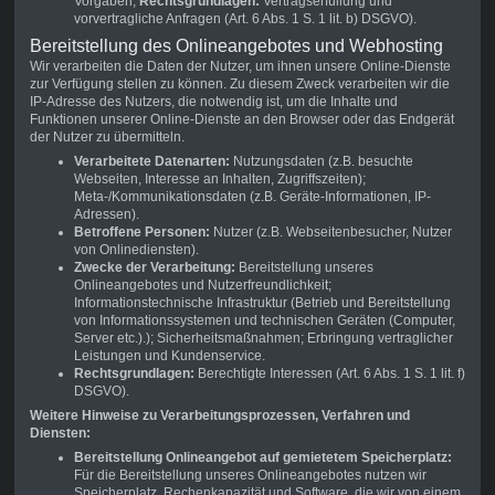
Vorgaben;
Rechtsgrundlagen:
Vertragserfüllung und
vorvertragliche Anfragen (Art. 6 Abs. 1 S. 1 lit. b) DSGVO).
Bereitstellung des Onlineangebotes und Webhosting
Wir verarbeiten die Daten der Nutzer, um ihnen unsere Online-Dienste
zur Verfügung stellen zu können. Zu diesem Zweck verarbeiten wir die
IP-Adresse des Nutzers, die notwendig ist, um die Inhalte und
Funktionen unserer Online-Dienste an den Browser oder das Endgerät
der Nutzer zu übermitteln.
Verarbeitete Datenarten:
Nutzungsdaten (z.B. besuchte
Webseiten, Interesse an Inhalten, Zugriffszeiten);
Meta-/Kommunikationsdaten (z.B. Geräte-Informationen, IP-
Adressen).
Betroffene Personen:
Nutzer (z.B. Webseitenbesucher, Nutzer
von Onlinediensten).
Zwecke der Verarbeitung:
Bereitstellung unseres
Onlineangebotes und Nutzerfreundlichkeit;
Informationstechnische Infrastruktur (Betrieb und Bereitstellung
von Informationssystemen und technischen Geräten (Computer,
Server etc.).); Sicherheitsmaßnahmen; Erbringung vertraglicher
Leistungen und Kundenservice.
Rechtsgrundlagen:
Berechtigte Interessen (Art. 6 Abs. 1 S. 1 lit. f)
DSGVO).
Weitere Hinweise zu Verarbeitungsprozessen, Verfahren und
Diensten:
Bereitstellung Onlineangebot auf gemietetem Speicherplatz:
Für die Bereitstellung unseres Onlineangebotes nutzen wir
Speicherplatz, Rechenkapazität und Software, die wir von einem