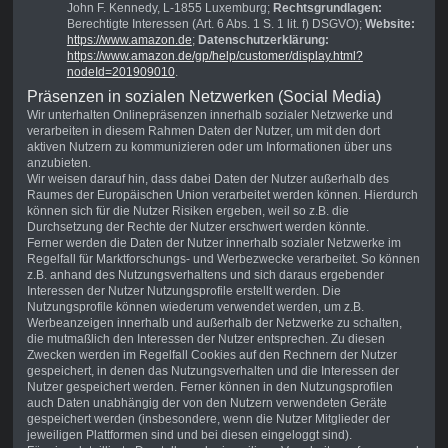
John F. Kennedy, L-1855 Luxemburg;
Rechtsgrundlagen:
Berechtigte Interessen (Art. 6 Abs. 1 S. 1 lit. f) DSGVO);
Website:
https://www.amazon.de
;
Datenschutzerklärung:
https://www.amazon.de/gp/help/customer/display.html?
nodeId=201909010
.
Präsenzen in sozialen Netzwerken (Social Media)
Wir unterhalten Onlinepräsenzen innerhalb sozialer Netzwerke und
verarbeiten in diesem Rahmen Daten der Nutzer, um mit den dort
aktiven Nutzern zu kommunizieren oder um Informationen über uns
anzubieten.
Wir weisen darauf hin, dass dabei Daten der Nutzer außerhalb des
Raumes der Europäischen Union verarbeitet werden können. Hierdurch
können sich für die Nutzer Risiken ergeben, weil so z.B. die
Durchsetzung der Rechte der Nutzer erschwert werden könnte.
Ferner werden die Daten der Nutzer innerhalb sozialer Netzwerke im
Regelfall für Marktforschungs- und Werbezwecke verarbeitet. So können
z.B. anhand des Nutzungsverhaltens und sich daraus ergebender
Interessen der Nutzer Nutzungsprofile erstellt werden. Die
Nutzungsprofile können wiederum verwendet werden, um z.B.
Werbeanzeigen innerhalb und außerhalb der Netzwerke zu schalten,
die mutmaßlich den Interessen der Nutzer entsprechen. Zu diesen
Zwecken werden im Regelfall Cookies auf den Rechnern der Nutzer
gespeichert, in denen das Nutzungsverhalten und die Interessen der
Nutzer gespeichert werden. Ferner können in den Nutzungsprofilen
auch Daten unabhängig der von den Nutzern verwendeten Geräte
gespeichert werden (insbesondere, wenn die Nutzer Mitglieder der
jeweiligen Plattformen sind und bei diesen eingeloggt sind).