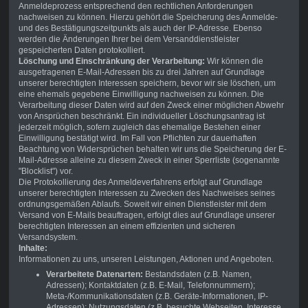
Anmeldeprozess entsprechend den rechtlichen Anforderungen
nachweisen zu können. Hierzu gehört die Speicherung des Anmelde-
und des Bestätigungszeitpunkts als auch der IP-Adresse. Ebenso
werden die Änderungen Ihrer bei dem Versanddienstleister
gespeicherten Daten protokolliert.
Löschung und Einschränkung der Verarbeitung:
Wir können die
ausgetragenen E-Mail-Adressen bis zu drei Jahren auf Grundlage
unserer berechtigten Interessen speichern, bevor wir sie löschen, um
eine ehemals gegebene Einwilligung nachweisen zu können. Die
Verarbeitung dieser Daten wird auf den Zweck einer möglichen Abwehr
von Ansprüchen beschränkt. Ein individueller Löschungsantrag ist
jederzeit möglich, sofern zugleich das ehemalige Bestehen einer
Einwilligung bestätigt wird. Im Fall von Pflichten zur dauerhaften
Beachtung von Widersprüchen behalten wir uns die Speicherung der E-
Mail-Adresse alleine zu diesem Zweck in einer Sperrliste (sogenannte
"Blocklist") vor.
Die Protokollierung des Anmeldeverfahrens erfolgt auf Grundlage
unserer berechtigten Interessen zu Zwecken des Nachweises seines
ordnungsgemäßen Ablaufs. Soweit wir einen Dienstleister mit dem
Versand von E-Mails beauftragen, erfolgt dies auf Grundlage unserer
berechtigten Interessen an einem effizienten und sicheren
Versandsystem.
Inhalte:
Informationen zu uns, unseren Leistungen, Aktionen und Angeboten.
Verarbeitete Datenarten:
Bestandsdaten (z.B. Namen,
Adressen); Kontaktdaten (z.B. E-Mail, Telefonnummern);
Meta-/Kommunikationsdaten (z.B. Geräte-Informationen, IP-
Adressen); Nutzungsdaten (z.B. besuchte Webseiten, Interesse