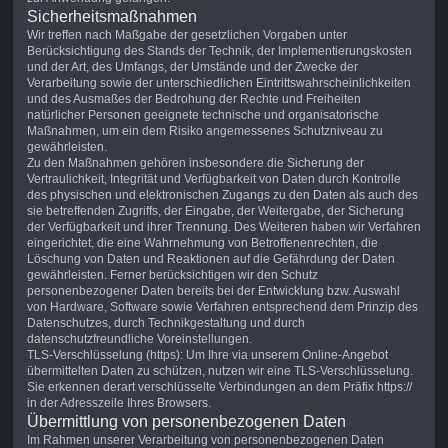
Sicherheitsmaßnahmen
Wir treffen nach Maßgabe der gesetzlichen Vorgaben unter
Berücksichtigung des Stands der Technik, der Implementierungskosten
und der Art, des Umfangs, der Umstände und der Zwecke der
Verarbeitung sowie der unterschiedlichen Eintrittswahrscheinlichkeiten
und des Ausmaßes der Bedrohung der Rechte und Freiheiten
natürlicher Personen geeignete technische und organisatorische
Maßnahmen, um ein dem Risiko angemessenes Schutzniveau zu
gewährleisten.
Zu den Maßnahmen gehören insbesondere die Sicherung der
Vertraulichkeit, Integrität und Verfügbarkeit von Daten durch Kontrolle
des physischen und elektronischen Zugangs zu den Daten als auch des
sie betreffenden Zugriffs, der Eingabe, der Weitergabe, der Sicherung
der Verfügbarkeit und ihrer Trennung. Des Weiteren haben wir Verfahren
eingerichtet, die eine Wahrnehmung von Betroffenenrechten, die
Löschung von Daten und Reaktionen auf die Gefährdung der Daten
gewährleisten. Ferner berücksichtigen wir den Schutz
personenbezogener Daten bereits bei der Entwicklung bzw. Auswahl
von Hardware, Software sowie Verfahren entsprechend dem Prinzip des
Datenschutzes, durch Technikgestaltung und durch
datenschutzfreundliche Voreinstellungen.
TLS-Verschlüsselung (https): Um Ihre via unserem Online-Angebot
übermittelten Daten zu schützen, nutzen wir eine TLS-Verschlüsselung.
Sie erkennen derart verschlüsselte Verbindungen an dem Präfix https://
in der Adresszeile Ihres Browsers.
Übermittlung von personenbezogenen Daten
Im Rahmen unserer Verarbeitung von personenbezogenen Daten