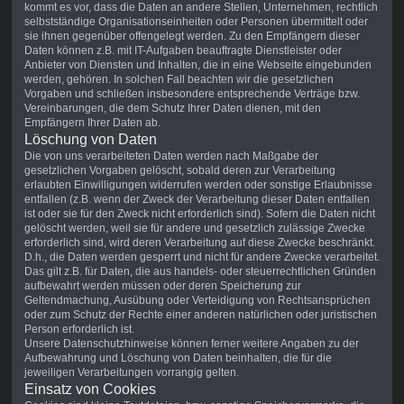
kommt es vor, dass die Daten an andere Stellen, Unternehmen, rechtlich
selbstständige Organisationseinheiten oder Personen übermittelt oder
sie ihnen gegenüber offengelegt werden. Zu den Empfängern dieser
Daten können z.B. mit IT-Aufgaben beauftragte Dienstleister oder
Anbieter von Diensten und Inhalten, die in eine Webseite eingebunden
werden, gehören. In solchen Fall beachten wir die gesetzlichen
Vorgaben und schließen insbesondere entsprechende Verträge bzw.
Vereinbarungen, die dem Schutz Ihrer Daten dienen, mit den
Empfängern Ihrer Daten ab.
Löschung von Daten
Die von uns verarbeiteten Daten werden nach Maßgabe der
gesetzlichen Vorgaben gelöscht, sobald deren zur Verarbeitung
erlaubten Einwilligungen widerrufen werden oder sonstige Erlaubnisse
entfallen (z.B. wenn der Zweck der Verarbeitung dieser Daten entfallen
ist oder sie für den Zweck nicht erforderlich sind). Sofern die Daten nicht
gelöscht werden, weil sie für andere und gesetzlich zulässige Zwecke
erforderlich sind, wird deren Verarbeitung auf diese Zwecke beschränkt.
D.h., die Daten werden gesperrt und nicht für andere Zwecke verarbeitet.
Das gilt z.B. für Daten, die aus handels- oder steuerrechtlichen Gründen
aufbewahrt werden müssen oder deren Speicherung zur
Geltendmachung, Ausübung oder Verteidigung von Rechtsansprüchen
oder zum Schutz der Rechte einer anderen natürlichen oder juristischen
Person erforderlich ist.
Unsere Datenschutzhinweise können ferner weitere Angaben zu der
Aufbewahrung und Löschung von Daten beinhalten, die für die
jeweiligen Verarbeitungen vorrangig gelten.
Einsatz von Cookies