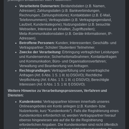
Verarbeitete Datenarten:
Bestandsdaten (z.B. Namen,
Adressen); Zahlungsdaten (z.B. Bankverbindungen,
Rechnungen, Zahlungshistorie); Kontaktdaten (z.B. E-Mail,
Telefonnummern); Vertragsdaten (z.B. Vertragsgegenstand,
Laufzeit, Kundenkategorie); Nutzungsdaten (z.B. besuchte
Webseiten, Interesse an Inhalten, Zugriffszeiten);
Meta-/Kommunikationsdaten (z.B. Geräte-Informationen, IP-
Adressen).
Betroffene Personen:
Kunden; Interessenten; Geschäfts- und
Vertragspartner; Schüler/ Studenten/ Teilnehmer.
Zwecke der Verarbeitung:
Erbringung vertraglicher Leistungen
und Kundenservice; Sicherheitsmaßnahmen; Kontaktanfragen
und Kommunikation; Büro- und Organisationsverfahren;
Verwaltung und Beantwortung von Anfragen.
Rechtsgrundlagen:
Vertragserfüllung und vorvertragliche
Anfragen (Art. 6 Abs. 1 S. 1 lit. b) DSGVO); Rechtliche
Verpflichtung (Art. 6 Abs. 1 S. 1 lit. c) DSGVO); Berechtigte
Interessen (Art. 6 Abs. 1 S. 1 lit. f) DSGVO).
Weitere Hinweise zu Verarbeitungsprozessen, Verfahren und
Diensten:
Kundenkonto:
Vertragspartner können innerhalb unseres
Onlineangebotes ein Konto anlegen (z.B. Kunden- bzw.
Nutzerkonto, kurz "Kundenkonto"). Falls die Registrierung eines
Kundenkontos erforderlich ist, werden Vertragspartner hierauf
ebenso hingewiesen wie auf die für die Registrierung
erforderlichen Angaben. Die Kundenkonten sind nicht öffentlich