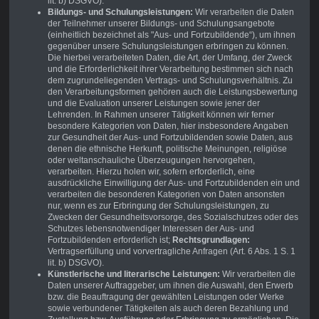
lit. b) DSGVO).
Bildungs- und Schulungsleistungen:
Wir verarbeiten die Daten
der Teilnehmer unserer Bildungs- und Schulungsangebote
(einheitlich bezeichnet als "Aus- und Fortzubildende“), um ihnen
gegenüber unsere Schulungsleistungen erbringen zu können.
Die hierbei verarbeiteten Daten, die Art, der Umfang, der Zweck
und die Erforderlichkeit ihrer Verarbeitung bestimmen sich nach
dem zugrundeliegenden Vertrags- und Schulungsverhältnis. Zu
den Verarbeitungsformen gehören auch die Leistungsbewertung
und die Evaluation unserer Leistungen sowie jener der
Lehrenden. In Rahmen unserer Tätigkeit können wir ferner
besondere Kategorien von Daten, hier insbesondere Angaben
zur Gesundheit der Aus- und Fortzubildenden sowie Daten, aus
denen die ethnische Herkunft, politische Meinungen, religiöse
oder weltanschauliche Überzeugungen hervorgehen,
verarbeiten. Hierzu holen wir, sofern erforderlich, eine
ausdrückliche Einwilligung der Aus- und Fortzubildenden ein und
verarbeiten die besonderen Kategorien von Daten ansonsten
nur, wenn es zur Erbringung der Schulungsleistungen, zu
Zwecken der Gesundheitsvorsorge, des Sozialschutzes oder des
Schutzes lebensnotwendiger Interessen der Aus- und
Fortzubildenden erforderlich ist;
Rechtsgrundlagen:
Vertragserfüllung und vorvertragliche Anfragen (Art. 6 Abs. 1 S. 1
lit. b) DSGVO).
Künstlerische und literarische Leistungen:
Wir verarbeiten die
Daten unserer Auftraggeber, um ihnen die Auswahl, den Erwerb
bzw. die Beauftragung der gewählten Leistungen oder Werke
sowie verbundener Tätigkeiten als auch deren Bezahlung und