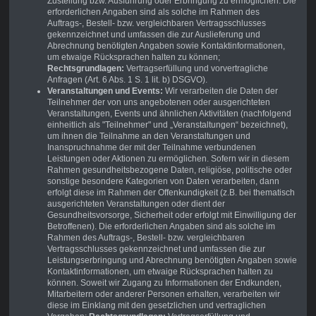
Zustellung bzw. Ausführung oder Erbringung zu ermöglichen. Die
erforderlichen Angaben sind als solche im Rahmen des
Auftrags-, Bestell- bzw. vergleichbaren Vertragsschlusses
gekennzeichnet und umfassen die zur Auslieferung und
Abrechnung benötigten Angaben sowie Kontaktinformationen,
um etwaige Rücksprachen halten zu können;
Rechtsgrundlagen:
Vertragserfüllung und vorvertragliche
Anfragen (Art. 6 Abs. 1 S. 1 lit. b) DSGVO).
Veranstaltungen und Events:
Wir verarbeiten die Daten der
Teilnehmer der von uns angebotenen oder ausgerichteten
Veranstaltungen, Events und ähnlichen Aktivitäten (nachfolgend
einheitlich als "Teilnehmer" und „Veranstaltungen“ bezeichnet),
um ihnen die Teilnahme an den Veranstaltungen und
Inanspruchnahme der mit der Teilnahme verbundenen
Leistungen oder Aktionen zu ermöglichen. Sofern wir in diesem
Rahmen gesundheitsbezogene Daten, religiöse, politische oder
sonstige besondere Kategorien von Daten verarbeiten, dann
erfolgt diese im Rahmen der Offenkundigkeit (z.B. bei thematisch
ausgerichteten Veranstaltungen oder dient der
Gesundheitsvorsorge, Sicherheit oder erfolgt mit Einwilligung der
Betroffenen). Die erforderlichen Angaben sind als solche im
Rahmen des Auftrags-, Bestell- bzw. vergleichbaren
Vertragsschlusses gekennzeichnet und umfassen die zur
Leistungserbringung und Abrechnung benötigten Angaben sowie
Kontaktinformationen, um etwaige Rücksprachen halten zu
können. Soweit wir Zugang zu Informationen der Endkunden,
Mitarbeitern oder anderer Personen erhalten, verarbeiten wir
diese im Einklang mit den gesetzlichen und vertraglichen