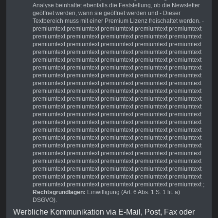
Analyse beinhaltet ebenfalls die Feststellung, ob die Newsletter
geöffnet werden, wann sie geöffnet werden und
- Dieser
Textbereich muss mit einer Premium Lizenz freischaltet werden. -
premiumtext premiumtext premiumtext premiumtext premiumtext
premiumtext premiumtext premiumtext premiumtext premiumtext
premiumtext premiumtext premiumtext premiumtext premiumtext
premiumtext premiumtext premiumtext premiumtext premiumtext
premiumtext premiumtext premiumtext premiumtext premiumtext
premiumtext premiumtext premiumtext premiumtext premiumtext
premiumtext premiumtext premiumtext premiumtext premiumtext
premiumtext premiumtext premiumtext premiumtext premiumtext
premiumtext premiumtext premiumtext premiumtext premiumtext
premiumtext premiumtext premiumtext premiumtext premiumtext
premiumtext premiumtext premiumtext premiumtext premiumtext
premiumtext premiumtext premiumtext premiumtext premiumtext
premiumtext premiumtext premiumtext premiumtext premiumtext
premiumtext premiumtext premiumtext premiumtext premiumtext
premiumtext premiumtext premiumtext premiumtext premiumtext
premiumtext premiumtext premiumtext premiumtext premiumtext
premiumtext premiumtext premiumtext premiumtext premiumtext
premiumtext premiumtext premiumtext premiumtext premiumtext
premiumtext premiumtext premiumtext premiumtext premiumtext
premiumtext premiumtext premiumtext premiumtext premiumtext
premiumtext premiumtext premiumtext premiumtext premiumtext
;
Rechtsgrundlagen:
Einwilligung (Art. 6 Abs. 1 S. 1 lit. a)
DSGVO).
Werbliche Kommunikation via E-Mail, Post, Fax oder