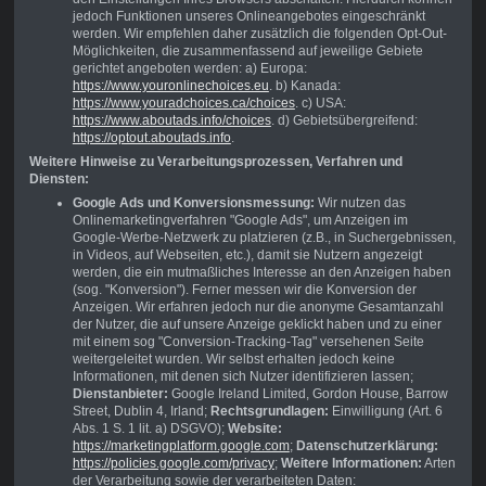
jedoch Funktionen unseres Onlineangebotes eingeschränkt
werden. Wir empfehlen daher zusätzlich die folgenden Opt-Out-
Möglichkeiten, die zusammenfassend auf jeweilige Gebiete
gerichtet angeboten werden: a) Europa:
https://www.youronlinechoices.eu
. b) Kanada:
https://www.youradchoices.ca/choices
. c) USA:
https://www.aboutads.info/choices
. d) Gebietsübergreifend:
https://optout.aboutads.info
.
Weitere Hinweise zu Verarbeitungsprozessen, Verfahren und
Diensten:
Google Ads und Konversionsmessung:
Wir nutzen das
Onlinemarketingverfahren "Google Ads", um Anzeigen im
Google-Werbe-Netzwerk zu platzieren (z.B., in Suchergebnissen,
in Videos, auf Webseiten, etc.), damit sie Nutzern angezeigt
werden, die ein mutmaßliches Interesse an den Anzeigen haben
(sog. "Konversion"). Ferner messen wir die Konversion der
Anzeigen. Wir erfahren jedoch nur die anonyme Gesamtanzahl
der Nutzer, die auf unsere Anzeige geklickt haben und zu einer
mit einem sog "Conversion-Tracking-Tag" versehenen Seite
weitergeleitet wurden. Wir selbst erhalten jedoch keine
Informationen, mit denen sich Nutzer identifizieren lassen;
Dienstanbieter:
Google Ireland Limited, Gordon House, Barrow
Street, Dublin 4, Irland;
Rechtsgrundlagen:
Einwilligung (Art. 6
Abs. 1 S. 1 lit. a) DSGVO);
Website:
https://marketingplatform.google.com
;
Datenschutzerklärung:
https://policies.google.com/privacy
;
Weitere Informationen:
Arten
der Verarbeitung sowie der verarbeiteten Daten: